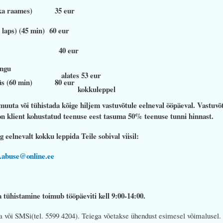
äljal - praktika raames) 35 eur
 laps) (45 min) 60 eur
amine (45 min) 40 e
angu
ates 53 eur
nalüüs (60 min) 80 eur
kokkuleppel
muuta või tühistada kõige hiljem vastuvõtule eelneval ööpäeval. Vastuvõt
 on klient kohustatud teenuse eest tasuma 50% teenuse tunni hinnast.
eelnevalt kokku leppida Teile sobival viisil:
.abuse@online.ee
a tühistamine toimub tööpäeviti kell 9:00-14:00.
ja või SMSi(tel. 5599 4204). Teiega võetakse ühendust esimesel võimalusel.