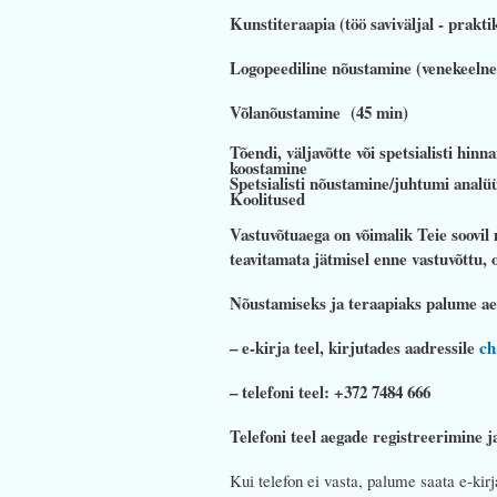
Kunstiteraapia (töö saviv
Logopeediline nõustamine (venekeelne
Võlanõust
Tõendi, väljavõtte või spetsialisti hinn
koostamine al
Spetsialisti nõustamine/juhtumi a
Koolitused 
Vastuvõtuaega on võimalik Teie soovil 
teavitamata jätmisel enne vastuvõttu,
Nõustamiseks ja teraapiaks palume aeg 
– e-kirja teel, kirjutades aadressile
ch
– telefoni teel: +372 7484 666
Telefoni teel aegade registreerimine j
Kui telefon ei vasta, palume saata e-kir