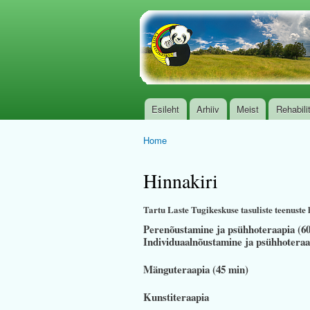
www.tugikeskus.org.
Esileht
Arhiiv
Meist
Rehabili
Main menu
Home
You are here
Hinnakiri
Tartu Laste Tugikeskuse tasuliste teenuste
Perenõustamine ja psühhoteraapia (6
Individuaalnõustamine ja ps
Mänguteraapia (4
Kunstiteraap