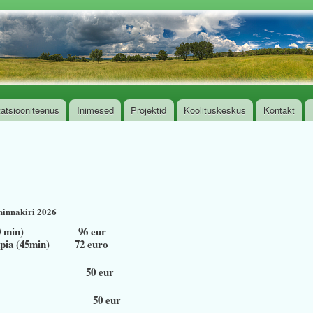
Skip to
main
ee
content
tatsiooniteenus
Inimesed
Projektid
Koolituskeskus
Kontakt
 hinnakiri 2026
0 min)
96 eur
ühhoteraapia (45min) 72 euro
5 min) 50 eur
ia 50 eur