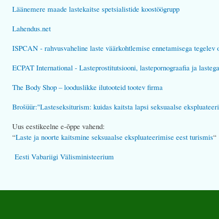
Läänemere maade lastekaitse spetsialistide koostöögrupp
Lahendus.net
ISPCAN - rahvusvaheline laste väärkohtlemise ennetamisega tegelev o
ECPAT International - Lasteprostitutsiooni, lastepornograafia ja last
The Body Shop – looduslikke ilutooteid tootev firma
Brošüür:"Lasteseksiturism: kuidas kaitsta lapsi seksuaalse ekspluateer
Uus eestikeelne e-õppe vahend:
“
Laste ja noorte kaitsmine seksuaalse ekspluateerimise eest turismis
“
Eesti Vabariigi Välisministeerium