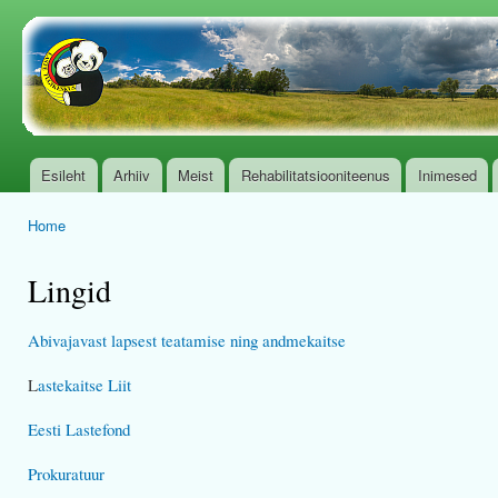
Ski
mai
www.tugikeskus.org.ee
con
Esileht
Arhiiv
Meist
Rehabilitatsiooniteenus
Inimesed
Main menu
Home
You are here
Lingid
Abivajavast lapsest teatamise ning andmekaitse
L
astekaitse Liit
Eesti Lastefond
Prokuratuur